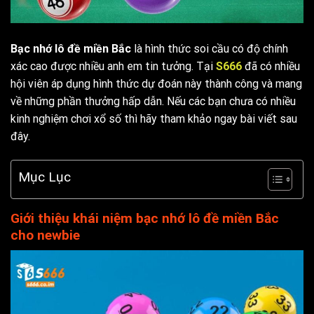
Bạc nhớ lô đề miền Bắc
là hình thức soi cầu có độ chính
xác cao được nhiều anh em tin tưởng. Tại
S666
đã có nhiều
hội viên áp dụng hình thức dự đoán này thành công và mang
về những phần thưởng hấp dẫn. Nếu các bạn chưa có nhiều
kinh nghiệm chơi xổ số thì hãy tham khảo ngay bài viết sau
đây.
Mục Lục
Giới thiệu khái niệm bạc nhớ lô đề miền Bắc
cho newbie