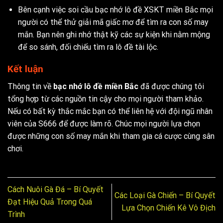
Bên cạnh việc soi cầu bạc nhớ lô đề XSKT miền Bắc mọi
người có thể thử giải mã giấc mơ để tìm ra con số may
mắn. Bạn nên ghi nhớ thật kỹ các sự kiện khi nằm mộng
để so sánh, đối chiếu tìm ra lô đề tài lộc.
Kết luận
Thông tin về
bạc nhớ lô đề miền Bắc
đã được chúng tôi
tổng hợp từ các nguồn tin cậy cho mọi người tham khảo.
Nếu có bất kỳ thắc mắc bạn có thể liên hệ với đội ngũ nhân
viên của S666 để được làm rõ. Chúc mọi người lựa chọn
được những con số may mắn khi tham gia cá cược cùng sân
chơi.
Cách Nuôi Gà Đá – Bí Quyết
Các Loại Gà Chiến – Bí Quyết
Đạt Hiệu Quả Trong Quá
Lựa Chọn Chiến Kê Vô Địch
Trình