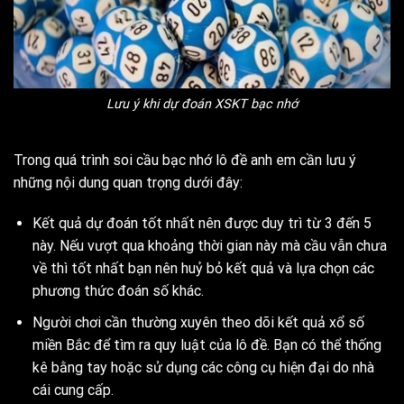
Lưu ý khi dự đoán XSKT bạc nhớ
Trong quá trình soi cầu bạc nhớ lô đề anh em cần lưu ý
những nội dung quan trọng dưới đây:
Kết quả dự đoán tốt nhất nên được duy trì từ 3 đến 5
này. Nếu vượt qua khoảng thời gian này mà cầu vẫn chưa
về thì tốt nhất bạn nên huỷ bỏ kết quả và lựa chọn các
phương thức đoán số khác.
Người chơi cần thường xuyên theo dõi kết quả xổ số
miền Bắc để tìm ra quy luật của lô đề. Bạn có thể thống
kê bằng tay hoặc sử dụng các công cụ hiện đại do nhà
cái cung cấp.