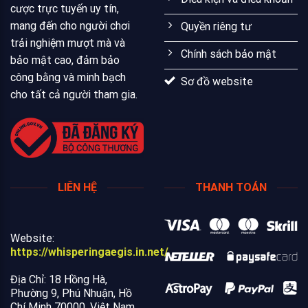
cược trực tuyến uy tín,
mang đến cho người chơi
Quyền riêng tư
trải nghiệm mượt mà và
Chính sách bảo mật
bảo mật cao, đảm bảo
công bằng và minh bạch
Sơ đồ website
cho tất cả người tham gia.
LIÊN HỆ
THANH TOÁN
Website:
https://whisperingaegis.in.net/
Địa Chỉ: 18 Hồng Hà,
Phường 9, Phú Nhuận, Hồ
Chí Minh 70000, Việt Nam