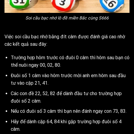
Soi cầu bạc nhớ lô đề miền Bắc cùng S666
Việc soi cầu bạc nhớ bằng đít câm được đánh giá cao nhờ
các kết quả sau đây:
Trường hợp hôm trước có đuôi 0 câm thì hôm sau bạn có
thể nuôi ngay 00, 02, 80.
Đuôi số 1 câm vào hôm trước mời anh em hôm sau đầu
tư vào cặp 21, 41.
Các con đề 22, 52, 82 để dành đầu tư cho trường hợp
đuôi số 2 câm.
Nếu có đuôi số 3 câm thì bạn nên đánh ngay con 73, 83.
Hãy để dành cặp 64, 84 khi gặp trường hợp đuôi số 4
câm.