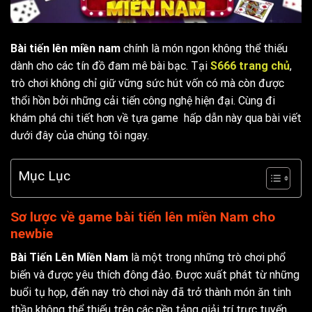
Bài tiến lên miền nam
chính là món ngon không thể thiếu
dành cho các tín đồ đam mê bài bạc. Tại
S666 trang chủ
,
trò chơi không chỉ giữ vững sức hút vốn có mà còn được
thổi hồn bởi những cải tiến công nghệ hiện đại. Cùng đi
khám phá chi tiết hơn về tựa game hấp dẫn này qua bài viết
dưới đây của chúng tôi ngay.
Mục Lục
Sơ lược về game bài tiến lên miền Nam cho
newbie
Bài Tiến Lên Miền Nam
là một trong những trò chơi phổ
biến và được yêu thích đông đảo. Được xuất phát từ những
buổi tụ họp, đến nay trò chơi này đã trở thành món ăn tinh
thần không thể thiếu trên các nền tảng giải trí trực tuyến.