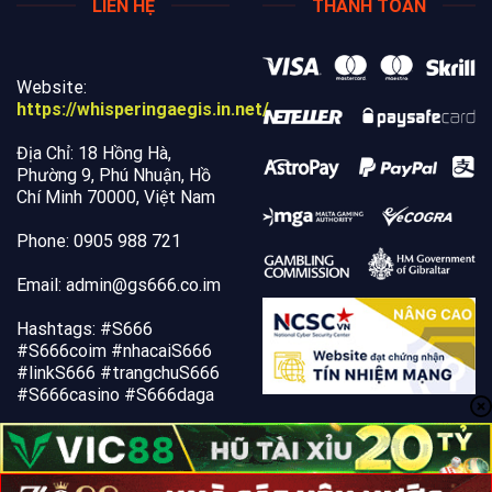
LIÊN HỆ
THANH TOÁN
Website:
https://whisperingaegis.in.net/
Địa Chỉ: 18 Hồng Hà,
Phường 9, Phú Nhuận, Hồ
Chí Minh 70000, Việt Nam
Phone: 0905 988 721
Email:
admin@gs666.co.im
Hashtags: #S666
#S666coim #nhacaiS666
#linkS666 #trangchuS666
#S666casino #S666daga