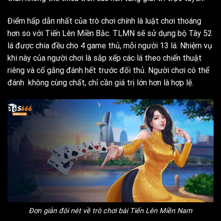
Điểm hấp dẫn nhất của trò chơi chính là luật chơi thoáng
hơn so với Tiến Lên Miền Bắc. TLMN sẽ sử dụng bộ Tây 52
lá được chia đều cho 4 game thủ, mỗi người 13 lá. Nhiệm vụ
khi này của người chơi là sắp xếp các lá theo chiến thuật
riêng và cố gắng đánh hết trước đối thủ. Người chơi có thể
đánh không cùng chất, chỉ cần giá trị lớn hơn là hợp lệ.
Đơn giản đôi nét về trò chơi bài Tiến Lên Miền Nam