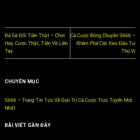
Đá Gà Đổi Tiền Thật – Chơi
Cá Cược Bóng Chuyền S666 –
Hay, Cược Thật, Tiền Về Liền
Khám Phá Các Kèo Đầu Tư
Tay
Thú Vị
CHUYÊN MỤC
S666 – Trang Tin Tức Về Giải Trí Cá Cược Trực Tuyến Mới
Nhất
BÀI VIẾT GẦN ĐÂY