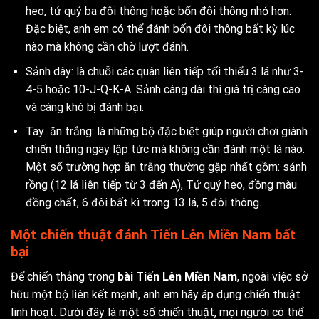
heo, tứ quý ba đôi thông hoặc bốn đôi thông nhỏ hơn.
Đặc biệt, anh em có thể đánh bốn đôi thông bất kỳ lúc
nào mà không cần chờ lượt đánh.
Sảnh dây: là chuỗi các quân liên tiếp tối thiểu 3 lá như 3-
4-5 hoặc 10-J-Q-K-A. Sảnh càng dài thì giá trị càng cao
và càng khó bị đánh bại.
Tay ăn trắng: là những bộ đặc biệt giúp người chơi giành
chiến thắng ngay lập tức mà không cần đánh một lá nào.
Một số trường hợp ăn trắng thường gặp nhất gồm: sảnh
rồng (12 lá liên tiếp từ 3 đến A), Tứ quý heo, đồng màu
đồng chất, 6 đôi bất kì trong 13 lá, 5 đôi thông.
Một chiến thuật đánh Tiến Lên Miền Nam bất
bại
Để chiến thắng trong
bài Tiến Lên Miền Nam
, ngoài việc sở
hữu một bộ liên kết mạnh, anh em hãy áp dụng chiến thuật
linh hoạt. Dưới đây là một số chiến thuật, mọi người có thể