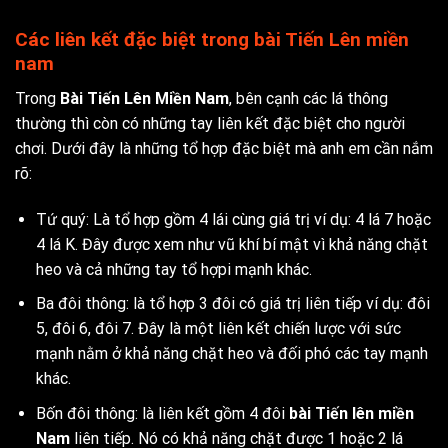
Các liên kết đặc biệt trong bài Tiến Lên miền
nam
Trong
Bài Tiến Lên Miền Nam
, bên cạnh các lá thông
thường thì còn có những tay liên kết đặc biệt cho người
chơi. Dưới đây là những tổ hợp đặc biệt mà anh em cần nắm
rõ:
Tứ quý: Là tổ hợp gồm 4 lái cùng giá trị ví dụ: 4 lá 7 hoặc
4 lá K. Đây được xem như vũ khí bí mật vì khả năng chặt
heo và cả những tay tổ hợpi mạnh khác.
Ba đôi thông: là tổ hợp 3 đôi có giá trị liên tiếp ví dụ: đôi
5, đôi 6, đôi 7. Đây là một liên kết chiến lược với sức
mạnh nằm ở khả năng chặt heo và đối phó các tay mạnh
khác.
Bốn đôi thông: là liên kết gồm 4 đôi
bài Tiến lên miền
Nam
liên tiếp. Nó có khả năng chặt được 1 hoặc 2 lá