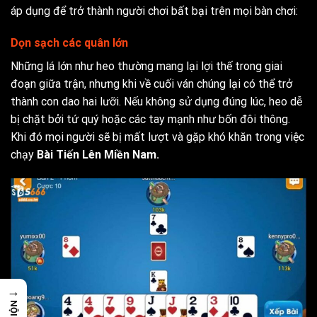
áp dụng để trở thành người chơi bất bại trên mọi bàn chơi:
Dọn sạch các quân lớn
Những lá lớn như heo thường mang lại lợi thế trong giai
đoạn giữa trận, nhưng khi về cuối ván chúng lại có thể trở
thành con dao hai lưỡi. Nếu không sử dụng đúng lúc, heo dễ
bị chặt bởi tứ quý hoặc các tay mạnh như bốn đôi thông.
Khi đó mọi người sẽ bị mất lượt và gặp khó khăn trong việc
chạy
Bài Tiến Lên Miền Nam.
→