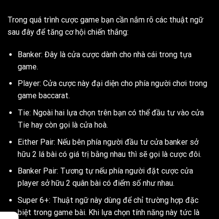
Trong quá trình cược game bạn cần nắm rõ các thuật ngữ
sau đây để tăng cơ hội chiến thắng:
Banker: Đây là cửa cược dành cho nhà cái trong tựa
game.
Player: Cửa cược này đại diện cho phía người chơi trong
game baccarat.
Tie: Ngoài hai lựa chọn trên bạn có thể đầu tư vào cửa
Tie hay còn gọi là cửa hoà.
Either Pair: Nếu bên phía người đầu tư cửa banker sở
hữu 2 lá bài có giá trị bằng nhau thì sẽ gọi là cược đôi.
Banker Pair: Tương tự nếu phía người đặt cược cửa
player sở hữu 2 quân bài có điểm số như nhau.
Super 6+: Thuật ngữ này dùng để chỉ trường hợp đặc
biệt trong game bài. Khi lựa chọn tính năng này tức là