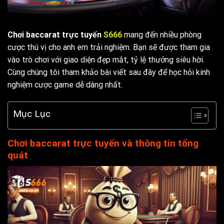
Chơi baccarat trực tuyến
S666
mang đến nhiều phòng
cược thú vị cho anh em trải nghiệm. Bạn sẽ được tham gia
vào trò chơi với giao diện đẹp mắt, tỷ lệ thưởng siêu hời.
Cùng chúng tôi tham khảo bài viết sau đây để học hỏi kinh
nghiệm cược game dễ dàng nhất.
Mục Lục
Chơi baccarat trực tuyến và thông tin tổng
quát