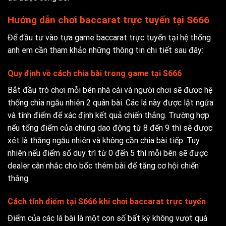
Hướng dẫn chơi baccarat trực tuyến tại S666
Để đầu tư vào tựa game baccarat trực tuyến tại hệ thống
anh em cần tham khảo những thông tin chi tiết sau đây:
Quy định về cách chia bài trong game tại S666
Bắt đầu trò chơi mỗi bên nhà cái và người chơi sẽ được hệ
thống chia ngẫu nhiên 2 quân bài. Các lá này được lật ngửa
và tính điểm để xác định kết quả chiến thắng. Trường hợp
nếu tổng điểm của chúng dao động từ 8 đến 9 thì sẽ được
xét là thắng ngẫu nhiên và không cần chia bài tiếp. Tuy
nhiên nếu điểm số duy trì từ 0 đến 5 thì mỗi bên sẽ được
dealer cân nhắc cho bốc thêm bài để tăng cơ hội chiến
thắng.
Cách tính điểm tại S666 khi chơi baccarat trực tuyến
Điểm của các lá bài là một con số bất kỳ không vượt quá